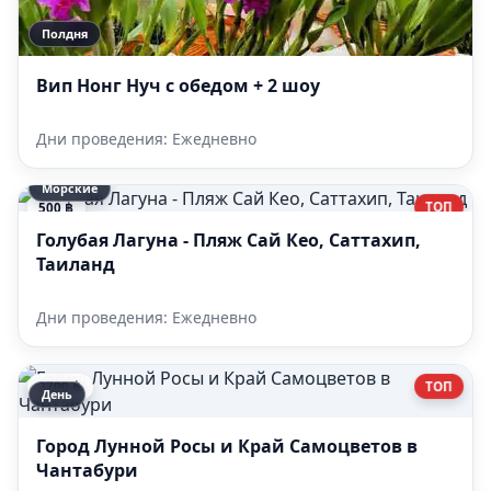
Полдня
Вип Нонг Нуч с обедом + 2 шоу
Дни проведения: Ежедневно
Морские
ТОП
500 ฿
Голубая Лагуна - Пляж Сай Кео, Саттахип,
Таиланд
Дни проведения: Ежедневно
ТОП
2700 ฿
День
Город Лунной Росы и Край Самоцветов в
Чантабури