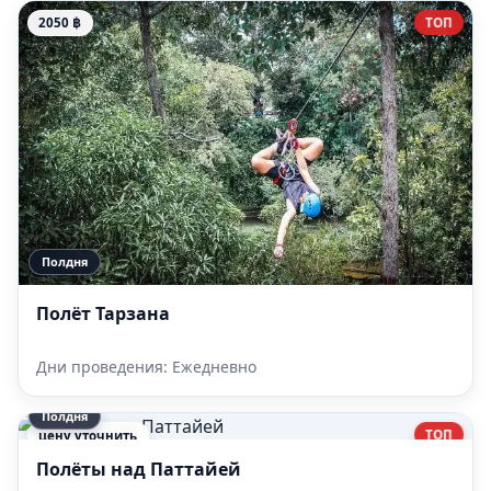
ТОП
2050 ฿
Полдня
Полёт Тарзана
Дни проведения: Ежедневно
Полдня
ТОП
цену уточнить
Полёты над Паттайей