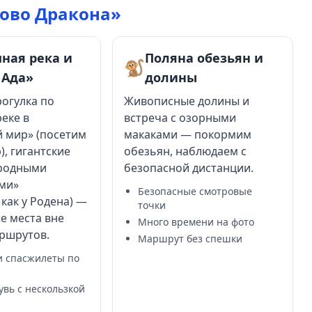
гово Дракона»
ная река и
Поляна обезьян и
🐒
 Ада»
долины
огулка по
Живописные долины и
еке в
встреча с озорными
 мир» (посетим
макаками — покормим
), гигантские
обезьян, наблюдаем с
иродными
безопасной дистанции.
ами»
Безопасные смотровые
 как у Родена) —
точки
е места вне
Много времени на фото
ршрутов.
Маршрут без спешки
и спасжилеты по
увь с нескользкой