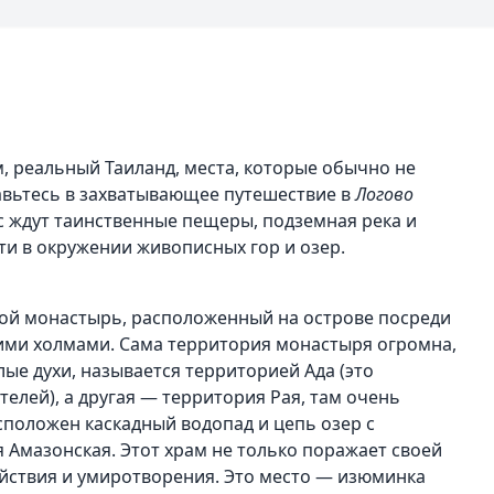
, реальный Таиланд, места, которые обычно не
вьтесь в захватывающее путешествие в
Логово
с ждут таинственные пещеры, подземная река и
и в окружении живописных гор и озер.
ой монастырь, расположенный на острове посреди
ими холмами. Сама территория монастыря огромна,
злые духи, называется территорией Ада (это
лей), а другая — территория Рая, там очень
сположен каскадный водопад и цепь озер с
Амазонская. Этот храм не только поражает своей
ойствия и умиротворения. Это место — изюминка