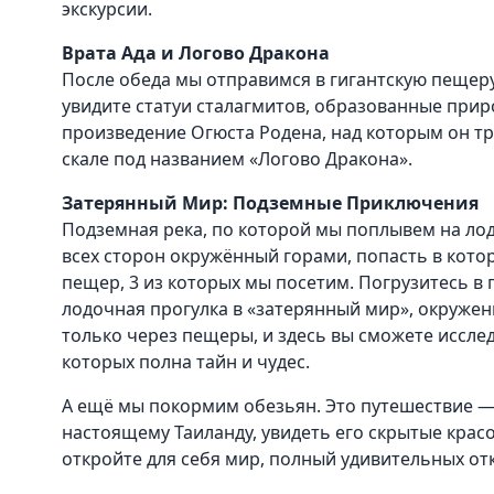
экскурсии.
Врата Ада и Логово Дракона
После обеда мы отправимся в гигантскую пещеру
увидите статуи сталагмитов, образованные при
произведение Огюста Родена, над которым он тр
скале под названием «Логово Дракона».
Затерянный Мир: Подземные Приключения
Подземная река, по которой мы поплывем на лод
всех сторон окружённый горами, попасть в кото
пещер, 3 из которых мы посетим. Погрузитесь в 
лодочная прогулка в «затерянный мир», окруже
только через пещеры, и здесь вы сможете исслед
которых полна тайн и чудес.
А ещё мы покормим обезьян. Это путешествие — 
настоящему Таиланду, увидеть его скрытые крас
откройте для себя мир, полный удивительных от