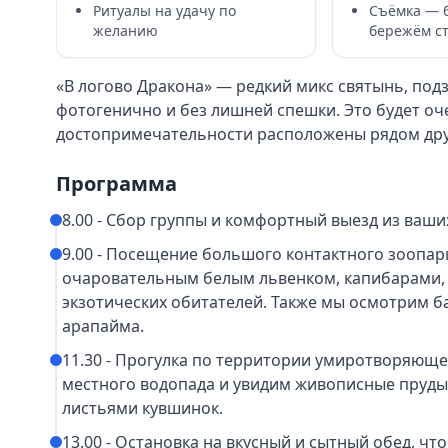
Ритуалы на удачу по
Съёмка — 
желанию
бережём с
«В логово Дракона» — редкий микс святынь, под
фотогенично и без лишней спешки. Это будет о
достопримечательности расположены рядом друг 
Программа
8.00 - Сбор группы и комфортный выезд из ваши
9.00 - Посещение большого контактного зоопар
очаровательным белым львенком, капибарами, 
экзотических обитателей. Также мы осмотрим ба
арапайма.
11.30 - Прогулка по территории умиротворяющ
местного водопада и увидим живописные пруды
листьями кувшинок.
13.00 - Остановка на вкусный и сытный обед, чт