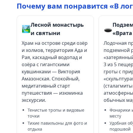
Почему вам понравится «В ло
Лесной монастырь
Подзем
🏞️
🕳️
и святыни
«Врата
Храм на острове среди озёр
Лодочная пр
и холмов, территория Ада и
подземной р
Рая, каскадный водопад и
«затерянный
озёра с гигантскими
3 из 5 пещер
кувшинками — Виктория
гроты с пр
Амазонская. Спокойный,
«скульптур
медитативный старт
(сталагмиты
путешествия — изюминка
атмосферны
экскурсии.
обычных ма
Тенистые тропы и видовые
Фонарики 
точки
месту
Тихие павильоны для фото и
Удобная об
отдыха
подошвой