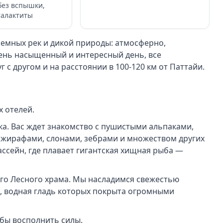
без вспышки,
талактиты
земных рек и дикой природы: атмосферно,
чень насыщенный и интересный день, все
с другом и на расстоянии в 100-120 км от Паттайи.
х отелей.
ка. Вас ждет знакомство с пушистыми альпаками,
жирафами, слонами, зебрами и множеством других
ссейн, где плавает гигантская хищная рыба —
его Лесного храма. Мы насладимся свежестью
, водная гладь которых покрыта огромными
обы восполнить силы.