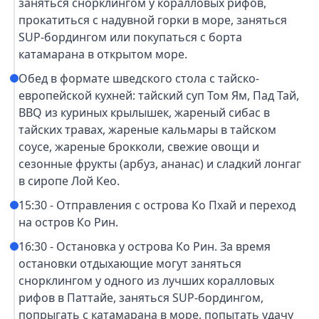
заняться снорклингом у коралловых рифов,
прокатиться с надувной горки в море, заняться
SUP-бордингом или покупаться с борта
катамарана в открытом море.
Обед в формате шведского стола с тайско-
европейской кухней: тайский суп Том Ям, Пад Тай,
BBQ из куриных крылышек, жареный сибас в
тайских травах, жареные кальмары в тайском
соусе, жареные брокколи, свежие овощи и
сезонные фрукты (арбуз, ананас) и сладкий лонгаг
в сиропе Лой Кео.
15:30 - Отправления с острова Ко Пхай и переход
на остров Ко Рин.
16:30 - Остановка у острова Ко Рин. За время
остановки отдыхающие могут заняться
снорклингом у одного из лучших коралловых
рифов в Паттайе, заняться SUP-бордингом,
попрыгать с катамарана в море, попытать удачу