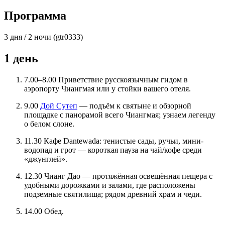
Программа
3 дня / 2 ночи (gtr0333)
1 день
7.00–8.00 Приветствие русскоязычным гидом в
аэропорту Чиангмая или у стойки вашего отеля.
9.00
Дой Сутеп
— подъём к святыне и обзорной
площадке с панорамой всего Чиангмая; узнаем легенду
о белом слоне.
11.30 Кафе Dantewada: тенистые сады, ручьи, мини-
водопад и грот — короткая пауза на чай/кофе среди
«джунглей».
12.30 Чианг Дао — протяжённая освещённая пещера с
удобными дорожками и залами, где расположены
подземные святилища; рядом древний храм и чеди.
14.00 Обед.