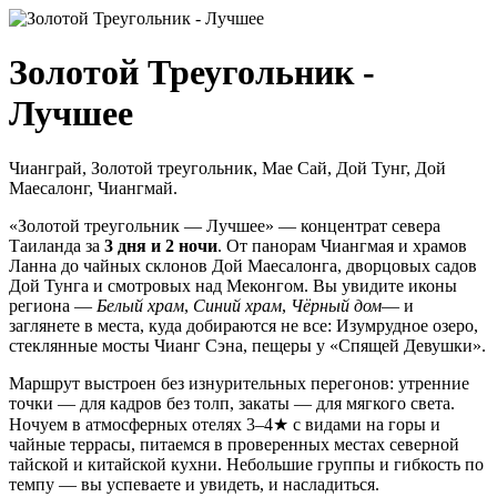
Золотой Треугольник -
Лучшее
Чианграй, Золотой треугольник, Мае Сай, Дой Тунг, Дой
Маесалонг, Чиангмай.
«Золотой треугольник — Лучшее» — концентрат севера
Таиланда за
3 дня и 2 ночи
. От панорам Чиангмая и храмов
Ланна до чайных склонов Дой Маесалонга, дворцовых садов
Дой Тунга и смотровых над Меконгом. Вы увидите иконы
региона —
Белый храм
,
Синий храм
,
Чёрный дом
— и
заглянете в места, куда добираются не все: Изумрудное озеро,
стеклянные мосты Чианг Сэна, пещеры у «Спящей Девушки».
Маршрут выстроен без изнурительных перегонов: утренние
точки — для кадров без толп, закаты — для мягкого света.
Ночуем в атмосферных отелях 3–4★ с видами на горы и
чайные террасы, питаемся в проверенных местах северной
тайской и китайской кухни. Небольшие группы и гибкость по
темпу — вы успеваете и увидеть, и насладиться.