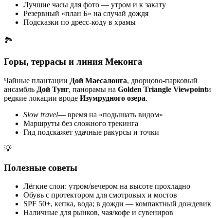
Лучшие часы для фото — утром и к закату
Резервный «план Б» на случай дождя
Подсказки по дресс-коду в храмы
🏞️
Горы, террасы и линия Меконга
Чайные плантации
Дой Маесалонга
, дворцово-парковый
ансамбль
Дой Тунг
, панорамы на
Golden Triangle Viewpoint
и
редкие локации вроде
Изумрудного озера
.
Slow travel
— время на «подышать видом»
Маршруты без сложного трекинга
Гид подскажет удачные ракурсы и точки
💡
Полезные советы
Лёгкие слои: утром/вечером на высоте прохладно
Обувь с протектором для смотровых и мостов
SPF 50+, кепка, вода; в дожди — компактный дождевик
Наличные для рынков, чая/кофе и сувениров