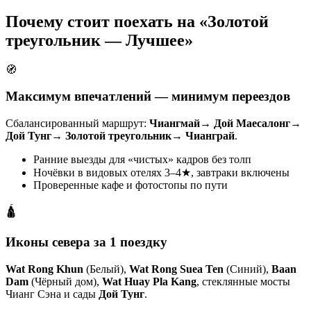
Почему стоит поехать на «Золотой
треугольник — Лучшее»
🧭
Максимум впечатлений — минимум переездов
Сбалансированный маршрут:
Чиангмай
→
Дой Маесалонг
→
Дой Тунг
→
Золотой треугольник
→
Чианграй
.
Ранние выезды для «чистых» кадров без толп
Ночёвки в видовых отелях 3–4★, завтраки включены
Проверенные кафе и фотостопы по пути
🛕
Иконы севера за 1 поездку
Wat Rong Khun
(Белый),
Wat Rong Suea Ten
(Синий),
Baan
Dam
(Чёрный дом),
Wat Huay Pla Kang
, стеклянные мосты
Чианг Сэна и сады
Дой Тунг
.