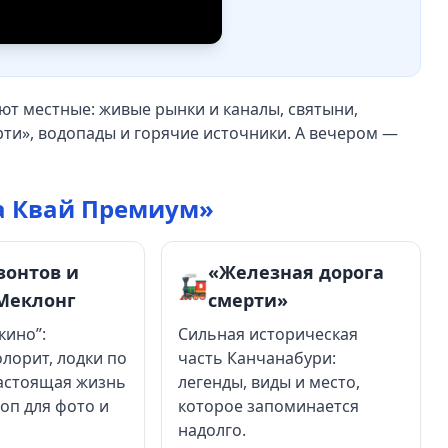
ают местные: живые рынки и каналы, святыни,
ти», водопады и горячие источники. А вечером —
ка Квай Премиум»
зонтов и
«Железная дорога
🚂
Меклонг
смерти»
 кино”:
Сильная историческая
олорит, лодки по
часть Канчанабури:
настоящая жизнь
легенды, виды и место,
оп для фото и
которое запоминается
надолго.