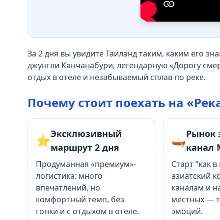
За 2 дня вы увидите Таиланд таким, каким его зн
джунгли Канчанабури, легендарную «Дорогу смер
отдых в отеле и незабываемый сплав по реке.
Почему стоит поехать на «Ре
Эксклюзивный
Рынок 
⭐️
🛶
маршрут 2 дня
канал 
Продуманная «премиум»-
Старт “как в
логистика: много
азиатский к
впечатлений, но
каналам и 
комфортный темп, без
местных — т
гонки и с отдыхом в отеле.
эмоций.