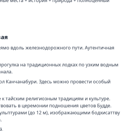
тные места + история + природа + полноценный
вая
ямо вдоль железнодорожного пути. Аутентичная
прогулка на традиционных лодках по узким водным
нала.
л Канчанабури. Здесь можно провести особый
 к тайским религиозным традициям и культуре.
твовать в церемонии подношения цветов Будде.
льптурами (до 12 м), изображающими бодхисаттву
.
й.