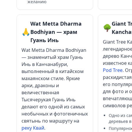
желанию
Wat Metta Dharma
Giant T
🌳
🙏
Bodhiyan — храм
Kancha
Гуань Инь
Giant Tree 
легендарное
Wat Metta Dharma Bodhiyan
дерево Канч
— знаменитый храм Гуань
известное к
Инь в Канчанабури,
Pod Tree
. О
выполненный в китайском
раскидистая
махаянском стиле. Яркие
его популяр
арки, драконы и
для фото и 
величественная
впечатляющ
Тысячерукая Гуань Инь
символов ре
делают его одной из самых
необычных и фотогеничных
Одно из с
святынь по маршруту на
деревьев 
реку Квай
.
Популярное