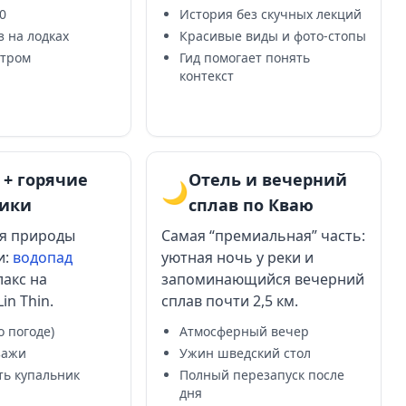
0
История без скучных лекций
 на лодках
Красивые виды и фото-стопы
утром
Гид помогает понять
контекст
 + горячие
Отель и вечерний
🌙
ники
сплав по Кваю
я природы
Самая “премиальная” часть:
и:
водопад
уютная ночь у реки и
лакс на
запоминающийся вечерний
in Thin.
сплав почти 2,5 км.
о погоде)
Атмосферный вечер
зажи
Ужин шведский стол
ть купальник
Полный перезапуск после
дня