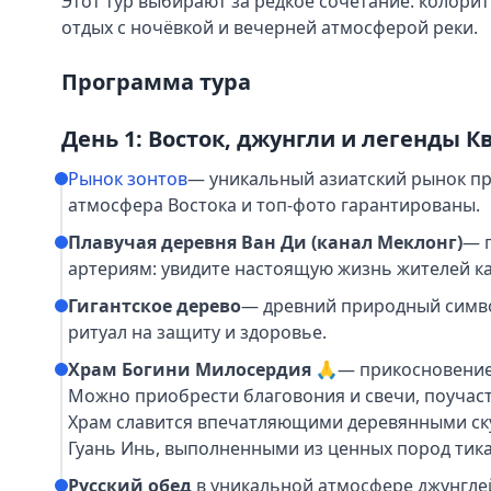
Этот тур выбирают за редкое сочетание: колори
отдых с ночёвкой и вечерней атмосферой реки.
Программа тура
День 1: Восток, джунгли и легенды К
Рынок зонтов
— уникальный азиатский рынок пр
атмосфера Востока и топ-фото гарантированы.
Плавучая деревня Ван Ди (канал Меклонг)
— 
артериям: увидите настоящую жизнь жителей ка
Гигантское дерево
— древний природный симво
ритуал на защиту и здоровье.
Храм Богини Милосердия 🙏
— прикосновение
Можно приобрести благовония и свечи, поучас
Храм славится впечатляющими деревянными ску
Гуань Инь, выполненными из ценных пород тика
Русский обед
в уникальной атмосфере джунгле