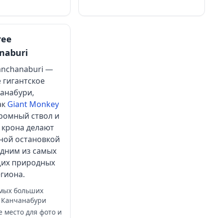
ree
naburi
Kanchanaburi —
 гигантское
анабури,
ак
Giant Monkey
громный ствол и
 крона делают
ной остановкой
одним из самых
их природных
гиона.
амых больших
в Канчанабури
 место для фото и