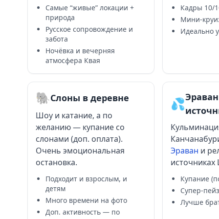
Самые “живые” локации +
Кадры 10/1
природа
Мини-круиз
Русское сопровождение и
Идеально 
забота
Ночёвка и вечерняя
атмосфера Квая
🐘
Эраван
Слоны в деревне
💦
источ
Шоу и катание, а по
желанию — купание со
Кульминаци
слонами (доп. оплата).
Канчанабур
Очень эмоциональная
Эраван
и ре
остановка.
источниках L
Подходит и взрослым, и
Купание (п
детям
Супер-пей
Много времени на фото
Лучше бра
Доп. активность — по