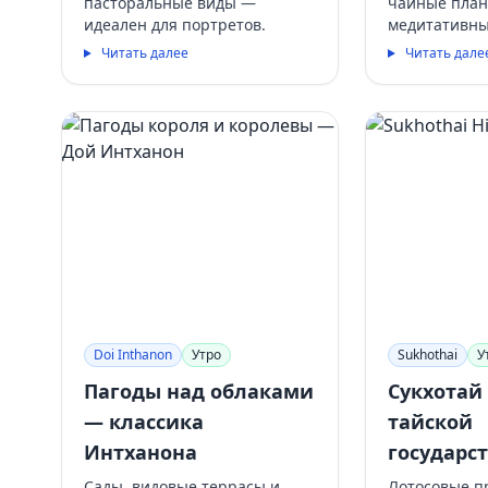
пасторальные виды —
чайные пла
идеален для портретов.
медитативны
Читать далее
Читать дале
Doi Inthanon
Утро
Sukhothai
У
Пагоды над облаками
Сукхотай
— классика
тайской
Интханона
государс
Сады, видовые террасы и
Лотосовые п