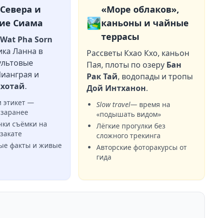
Севера и
«Море облаков»,
🏞️
ие Сиама
каньоны и чайные
террасы
й
Wat Pha Sorn
сика Ланна в
Рассветы Кхао Кхо, каньон
ультовые
Пая, плоты по озеру
Бан
ианграя и
Рак Тай
, водопады и тропы
кхотай
.
Дой Интханон
.
и этикет —
Slow travel
— время на
 заранее
«подышать видом»
чки съёмки на
Лёгкие прогулки без
 закате
сложного трекинга
ые факты и живые
Авторские фоторакурсы от
гида