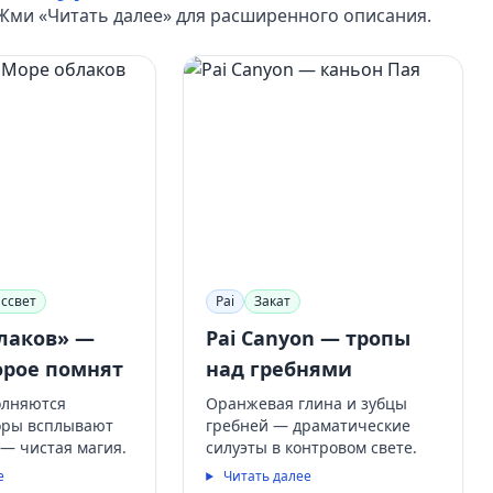
 Жми «Читать далее» для расширенного описания.
ассвет
Pai
Закат
лаков» —
Pai Canyon — тропы
орое помнят
над гребнями
олняются
Оранжевая глина и зубцы
горы всплывают
гребней — драматические
 — чистая магия.
силуэты в контровом свете.
е
Читать далее