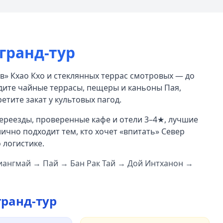
гранд-тур
в» Кхао Кхо и стеклянных террас смотровых — до
идите чайные террасы, пещеры и каньоны Пая,
етите закат у культовых пагод.
ереезды, проверенные кафе и отели 3–4★, лучшие
ично подходит тем, кто хочет «впитать» Север
 логистике.
иангмай → Пай → Бан Рак Тай → Дой Интханон →
гранд-тур