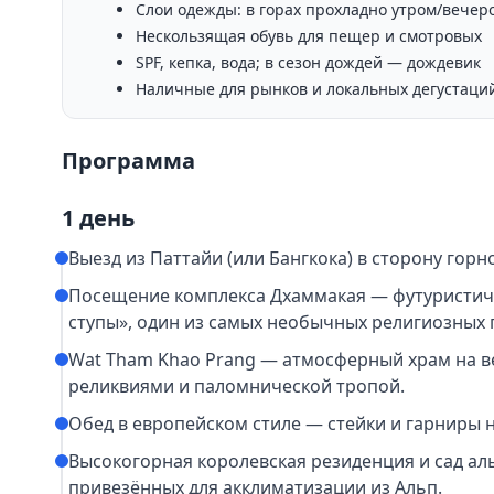
Слои одежды: в горах прохладно утром/вечер
Нескользящая обувь для пещер и смотровых
SPF, кепка, вода; в сезон дождей — дождевик
Наличные для рынков и локальных дегустаци
Программа
1 день
Выезд из Паттайи (или Бангкока) в сторону горн
Посещение комплекса Дхаммакая — футуристич
ступы», один из самых необычных религиозных 
Wat Tham Khao Prang — атмосферный храм на в
реликвиями и паломнической тропой.
Обед в европейском стиле — стейки и гарниры 
Высокогорная королевская резиденция и сад ал
привезённых для акклиматизации из Альп.