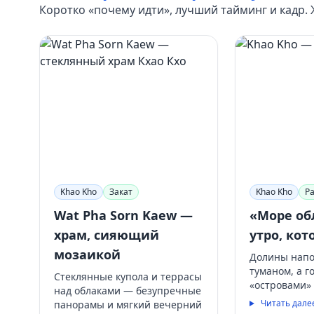
Коротко «почему идти», лучший тайминг и кадр.
Khao Kho
Закат
Khao Kho
Р
Wat Pha Sorn Kaew —
«Море об
храм, сияющий
утро, кот
мозаикой
Долины нап
туманом, а 
Стеклянные купола и террасы
«островами»
над облаками — безупречные
Читать дале
панорамы и мягкий вечерний