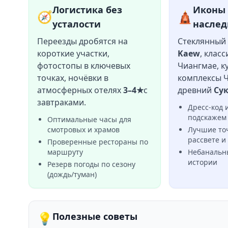
Логистика без
Иконы 
🧭
🛕
усталости
наслед
Переезды дробятся на
Стеклянны
короткие участки,
Kaew
, клас
фотостопы в ключевых
Чиангмае, к
точках, ночёвки в
комплексы Ч
атмосферных отелях
3–4★
с
древний
Су
завтраками.
Дресс-код 
подскажем
Оптимальные часы для
смотровых и храмов
Лучшие то
рассвете и
Проверенные рестораны по
маршруту
Небанальн
истории
Резерв погоды по сезону
(дождь/туман)
💡
Полезные советы