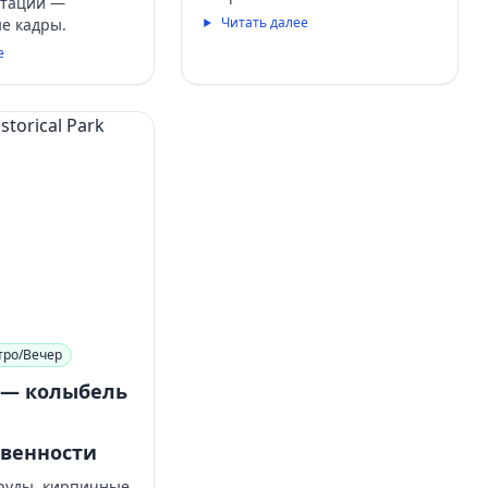
нтации —
Читать далее
е кадры.
е
тро/Вечер
 — колыбель
твенности
руды, кирпичные