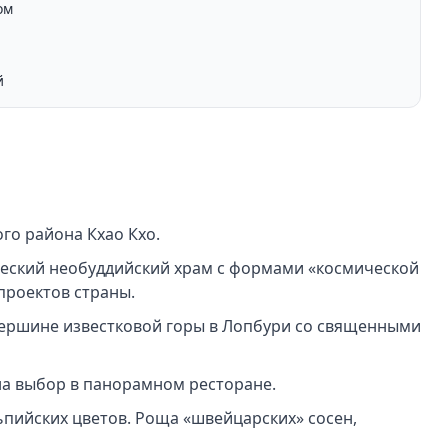
ом
й
ого района Кхао Кхо.
еский необуддийский храм с формами «космической
проектов страны.
ершине известковой горы в Лопбури со священными
на выбор в панорамном ресторане.
ьпийских цветов. Роща «швейцарских» сосен,